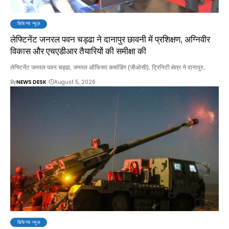
डिफेन्स न्यूज़
लेफ्टिनेंट जनरल पवन चड्ढा ने दानापुर छावनी में प्रशिक्षण, अग्निवीर
विकास और एचएडीआर तैयारियों की समीक्षा की
लेफ्टिनेंट जनरल पवन चड्ढा, जनरल ऑफिसर कमांडिंग (जीओसी), ट्रिनिटी क्षेत्र ने दानापुर…
By
NEWS DESK
August 5, 2026
डिफेन्स न्यूज़