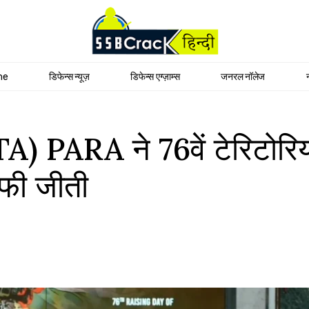
me
डिफेन्स न्यूज़
डिफेन्स एग्ज़ाम्स
जनरल नॉलेज
 (TA) PARA ने 76वें टेरिटो
ॉफी जीती