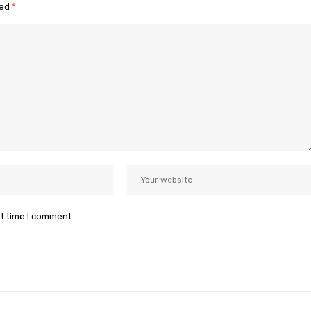
ked
*
xt time I comment.