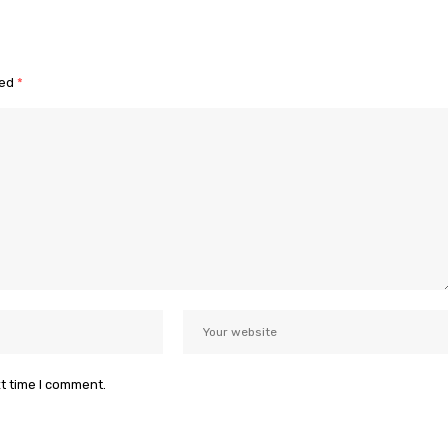
ked
*
xt time I comment.