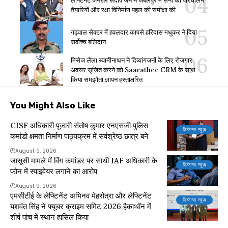
लेफ्टिनेंट जनरल संदीप जैन ने जबलपुर में सेना की परिचालन
तैयारियों और रक्षा विनिर्माण पहल की समीक्षा की
गढ़वाल सेक्टर में हवलदार कापसे हरिदास मधुकर ने दिया
सर्वोच्च बलिदान
मिसेज लैला स्वामीनाथन ने दिव्यांगजनों के लिए रोजगार
अवसर सृजित करने को Saarathee CRM के साथ
किया समझौता ज्ञापन हस्ताक्षरित
You Might Also Like
CISF अधिकारी पूजारी संतोष कुमार एनएसजी पुलिस
डिफेन्स न्यूज़
कमांडो क्षमता निर्माण पाठ्यक्रम में सर्वश्रेष्ठ छात्र बने
August 9, 2026
जासूसी मामले में विंग कमांडर पर साथी IAF अधिकारी के
डिफेन्स न्यूज़
फोन में स्पाइवेयर लगाने का आरोप
August 9, 2026
एमसीटीई के लेफ्टिनेंट अभिनव मेहरोत्रा और लेफ्टिनेंट
डिफेन्स न्यूज़
यशवंत सिंह ने फ्यूचर क्राइम समिट 2026 हैकाथॉन में
शीर्ष पांच में स्थान हासिल किया