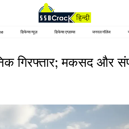
me
डिफेन्स न्यूज़
डिफेन्स एग्ज़ाम्स
जनरल नॉलेज
ैनिक गिरफ्तार; मकसद और संपर