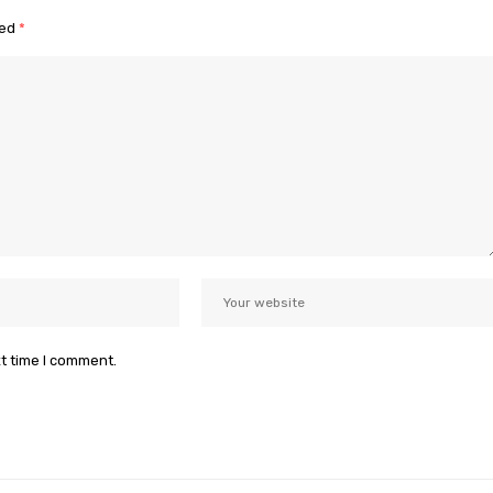
ked
*
xt time I comment.