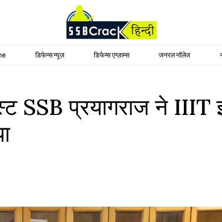
me
डिफेन्स न्यूज़
डिफेन्स एग्ज़ाम्स
जनरल नॉलेज
्ट SSB प्रयागराज ने IIIT इ
या