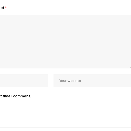
ked
*
xt time I comment.