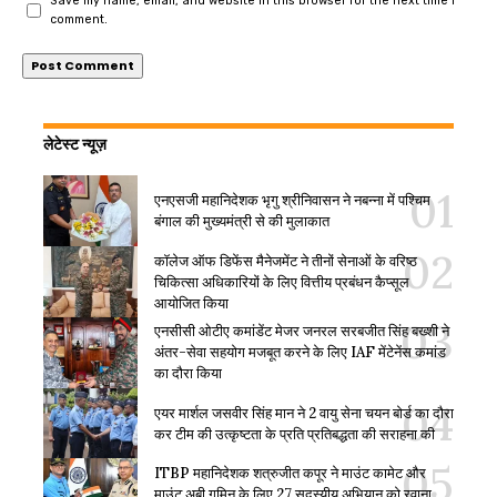
Save my name, email, and website in this browser for the next time I
comment.
लेटेस्ट न्यूज़
एनएसजी महानिदेशक भृगु श्रीनिवासन ने नबन्ना में पश्चिम
बंगाल की मुख्यमंत्री से की मुलाकात
कॉलेज ऑफ डिफेंस मैनेजमेंट ने तीनों सेनाओं के वरिष्ठ
चिकित्सा अधिकारियों के लिए वित्तीय प्रबंधन कैप्सूल
आयोजित किया
एनसीसी ओटीए कमांडेंट मेजर जनरल सरबजीत सिंह बख्शी ने
अंतर-सेवा सहयोग मजबूत करने के लिए IAF मेंटेनेंस कमांड
का दौरा किया
एयर मार्शल जसवीर सिंह मान ने 2 वायु सेना चयन बोर्ड का दौरा
कर टीम की उत्कृष्टता के प्रति प्रतिबद्धता की सराहना की
ITBP महानिदेशक शत्रुजीत कपूर ने माउंट कामेट और
माउंट अबी गमिन के लिए 27 सदस्यीय अभियान को रवाना