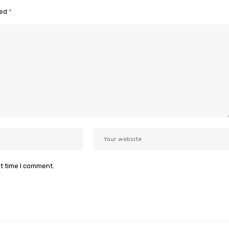
ked
*
xt time I comment.