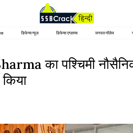
me
डिफेन्स न्यूज़
डिफेन्स एग्ज़ाम्स
जनरल नॉलेज
rma का पश्चिमी नौसैनिक 
 किया