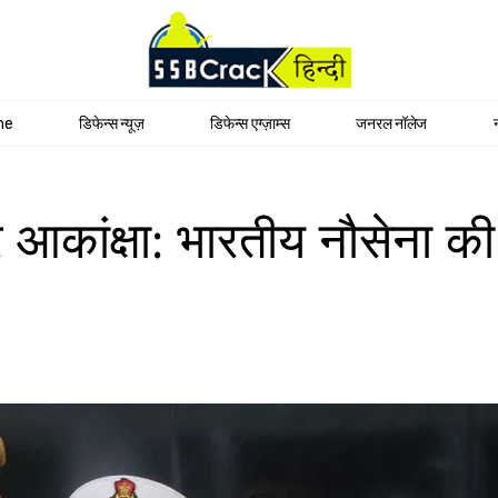
me
डिफेन्स न्यूज़
डिफेन्स एग्ज़ाम्स
जनरल नॉलेज
कांक्षा: भारतीय नौसेना की व