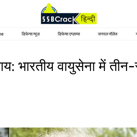
me
डिफेन्स न्यूज़
डिफेन्स एग्ज़ाम्स
जनरल नॉलेज
याय: भारतीय वायुसेना में तीन-