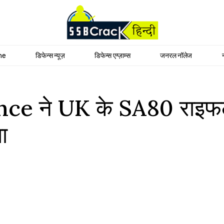
me
डिफेन्स न्यूज़
डिफेन्स एग्ज़ाम्स
जनरल नॉलेज
nce ने UK के SA80 राइफल 
या