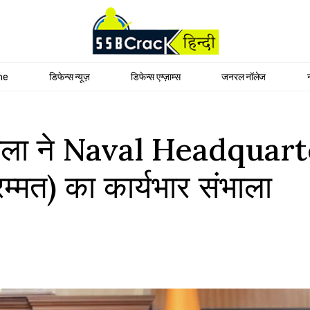
me
डिफेन्स न्यूज़
डिफेन्स एग्ज़ाम्स
जनरल नॉलेज
वला ने Naval Headquarter
म्मत) का कार्यभार संभाला