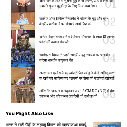
आर्मी वॉर कॉलेज में सूचना युद्ध कोर्स संपन्न, अधिकारियों को
उभरते सूचना युद्धक्षेत्र के लिए किया गया तैयार
कालेज ऑफ डिफेंस मैनेजमेंट ने भविष्य के युद्ध और बहु-
क्षेत्रीय अभियानों पर संगोष्ठी आयोजित की
कर्नल विक्रांत पंवार ने परियोजना योजनक के तहत 13 टास्क
फोर्स की कमान संभाली
स्वतंत्रता दिवस से पहले राष्ट्रीय युद्ध स्मारक पर प्रदर्शन
करेगा भारतीय वायुसेना बैंड
अरुणाचल प्रदेश के मुख्यमंत्री पेमा खांडू ने चीनी अतिक्रमण
के दावों को खारिज कर एलएसी पर सेना की सतर्कता दोहराई
लेफ्टिनेंट जनरल बालकृष्णन जयन ने CMDC (NC) में दंत
स्वास्थ्य और परिचालन तैयारियों की समीक्षा की
You Might Also Like
भारत ने छठी पीढ़ी के लड़ाकू विमान की महत्वाकांक्षा बढ़ाई,
डिफेन्स न्यूज़