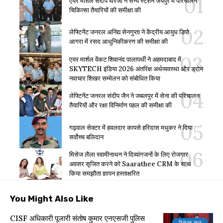
एयर मार्शल संदीप थरेजा ने सैन्य स्टेशन जयपुर में परिचालन
चिकित्सा तैयारियों की समीक्षा की
लेफ्टिनेंट जनरल अनिंद्य सेनगुप्ता ने केंद्रीय आयुध डिपो
आगरा में रसद आधुनिकीकरण की समीक्षा की
एयर मार्शल वेंकट शिवानंद पालापर्थी ने अहमदाबाद में
SKYTECH इंडिया 2026 अंतरिक्ष अर्थव्यवस्था और ड्रोन
नवाचार शिखर सम्मेलन को संबोधित किया
लेफ्टिनेंट जनरल संदीप जैन ने जबलपुर में सेना की परिचालन
तैयारियों और रक्षा विनिर्माण पहल की समीक्षा की
गढ़वाल सेक्टर में हवलदार कापसे हरिदास मधुकर ने दिया
सर्वोच्च बलिदान
मिसेज लैला स्वामीनाथन ने दिव्यांगजनों के लिए रोजगार
अवसर सृजित करने को Saarathee CRM के साथ
किया समझौता ज्ञापन हस्ताक्षरित
You Might Also Like
CISF अधिकारी पूजारी संतोष कुमार एनएसजी पुलिस
डिफेन्स न्यूज़