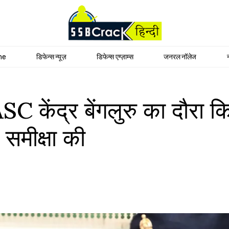
me
डिफेन्स न्यूज़
डिफेन्स एग्ज़ाम्स
जनरल नॉलेज
े ASC केंद्र बेंगलुरु का दौरा
 समीक्षा की