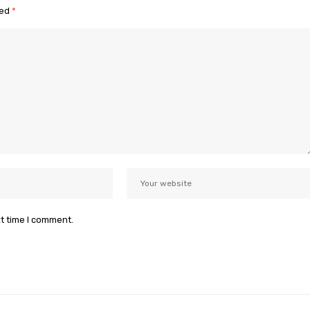
ked
*
xt time I comment.