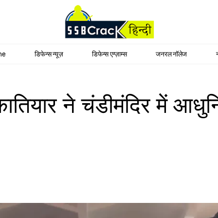
me
डिफेन्स न्यूज़
डिफेन्स एग्ज़ाम्स
जनरल नॉलेज
तियार ने चंडीमंदिर में आधु