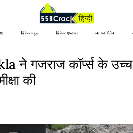
me
डिफेन्स न्यूज़
डिफेन्स एग्ज़ाम्स
जनरल नॉलेज
 गजराज कॉर्प्स के उच्च ऊचाई
क्षा की