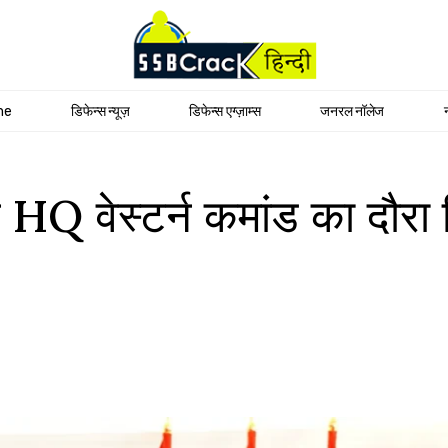
me
डिफेन्स न्यूज़
डिफेन्स एग्ज़ाम्स
जनरल नॉलेज
े HQ वेस्टर्न कमांड का दौरा