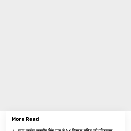
More Read
एयर मार्शल जसवीर सिंह मान ने 58 सिग्नल यूनिट की परिचालन