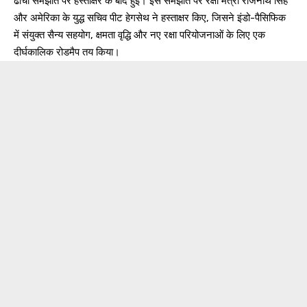
ढांचा समझौते पर हस्ताक्षर के बाद हुई। इस समझौते पर रक्षा मंत्री राजनाथ सिंह
और अमेरिका के युद्ध सचिव पीट हेगसेथ ने हस्ताक्षर किए, जिसने इंडो-पैसिफिक
में संयुक्त सैन्य सहयोग, क्षमता वृद्धि और नए रक्षा परियोजनाओं के लिए एक
दीर्घकालिक रोडमैप तय किया।