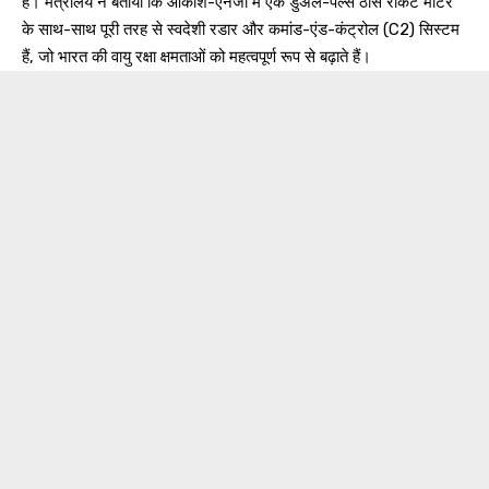
है। मंत्रालय ने बताया कि आकाश-एनजी में एक डुअल-पल्स ठोस रॉकेट मोटर
के साथ-साथ पूरी तरह से स्वदेशी रडार और कमांड-एंड-कंट्रोल (C2) सिस्टम
हैं, जो भारत की वायु रक्षा क्षमताओं को महत्वपूर्ण रूप से बढ़ाते हैं।