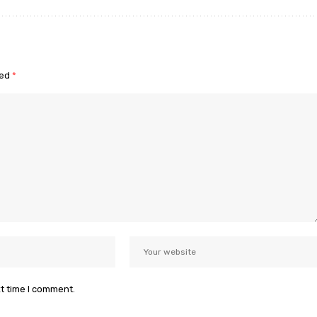
ked
*
xt time I comment.