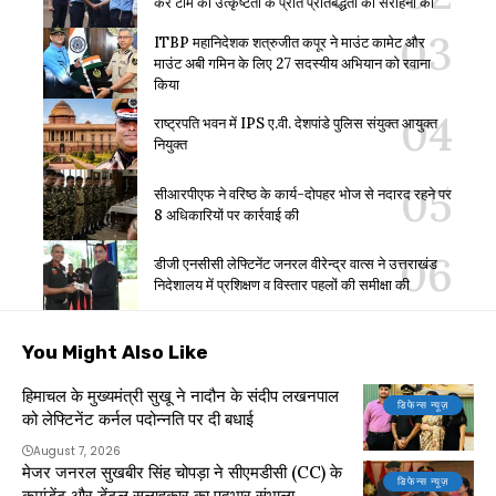
कर टीम की उत्कृष्टता के प्रति प्रतिबद्धता की सराहना की
ITBP महानिदेशक शत्रुजीत कपूर ने माउंट कामेट और
माउंट अबी गमिन के लिए 27 सदस्यीय अभियान को रवाना
किया
राष्ट्रपति भवन में IPS ए.वी. देशपांडे पुलिस संयुक्त आयुक्त
नियुक्त
सीआरपीएफ ने वरिष्ठ के कार्य-दोपहर भोज से नदारद रहने पर
8 अधिकारियों पर कार्रवाई की
डीजी एनसीसी लेफ्टिनेंट जनरल वीरेन्द्र वात्स ने उत्तराखंड
निदेशालय में प्रशिक्षण व विस्तार पहलों की समीक्षा की
You Might Also Like
हिमाचल के मुख्यमंत्री सुखू ने नादौन के संदीप लखनपाल
डिफेन्स न्यूज़
को लेफ्टिनेंट कर्नल पदोन्नति पर दी बधाई
August 7, 2026
मेजर जनरल सुखबीर सिंह चोपड़ा ने सीएमडीसी (CC) के
डिफेन्स न्यूज़
कमांडेंट और डेंटल सलाहकार का पदभार संभाला