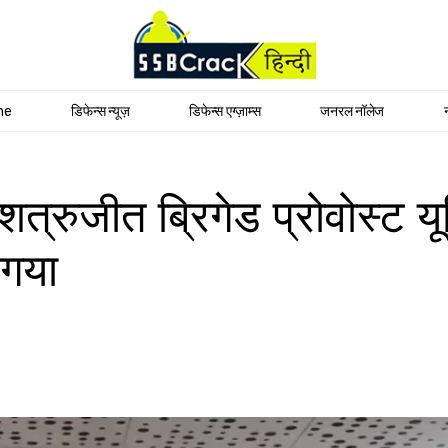
me
डिफेन्स न्यूज़
डिफेन्स एग्ज़ाम्स
जनरल नॉलेज
्रुजीत ब्रिगेड प्रोवोस्ट यू
 गया